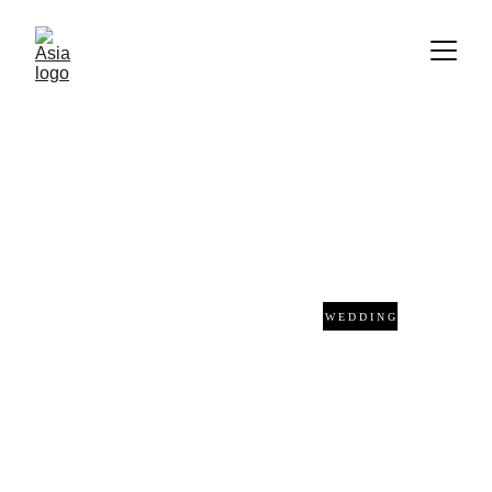
W E D D I N G