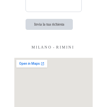
Invia la tua richiesta
M I L A N O  -  R I M I N I 